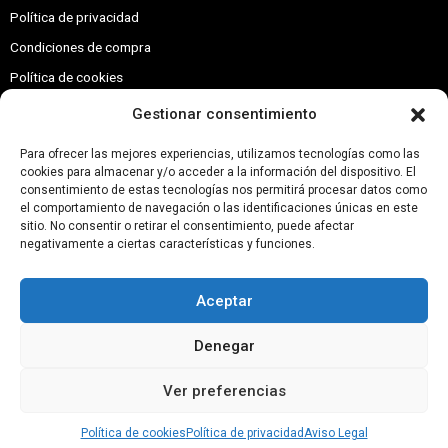
Política de privacidad
Condiciones de compra
Política de cookies
Contacto
Gestionar consentimiento
Contacto
Para ofrecer las mejores experiencias, utilizamos tecnologías como las
cookies para almacenar y/o acceder a la información del dispositivo. El
consentimiento de estas tecnologías nos permitirá procesar datos como
Calle Afueras, s-n, 22231 Villanueva de Sigena, Huesca
el comportamiento de navegación o las identificaciones únicas en este
sitio. No consentir o retirar el consentimiento, puede afectar
974 578 182
negativamente a ciertas características y funciones.
667 058 624
Aceptar
Denegar
Esta web está financiada por la Unión Europea - Next
Generation EU
Ver preferencias
Política de cookies
Política de privacidad
Aviso Legal