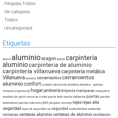
Pérgolas,Toldos
Sin categoría
Toldos
Uncategorized
Etiquetas
aluminio
carpinteria
aragon
ahorro
balcón
aluminio
carpinteria de aluminio
carpinteria villanueva
carpintería metálica
cerramientos
Villanueva
cerramientos
celosías
aluminio
confort
cristales
decoración
domótica
domótica - puertas -
hogar
jardinería
limpieza
mamparas
ventanas
esperancita
mosquitera
puertas
muebles de jadrín
muros de cristal
puerta baño
puerta habitación
puertas
rejas
rejas alta
pvc
automáticas
puertas exteriores
pérgolas
reciclaje
seguridad
seguridad
rejas de seguridad
rsc
sostenibilidad
sostenible
ventanas aluminio
ventanas de aluminio
ventanas
ventilación