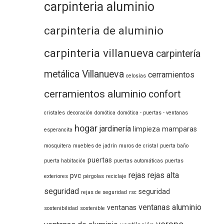
carpinteria aluminio
carpinteria de aluminio
carpinteria villanueva
carpintería
metálica Villanueva
cerramientos
celosías
cerramientos aluminio
confort
cristales
decoración
domótica
domótica - puertas - ventanas
hogar
jardinería
limpieza
mamparas
esperancita
mosquitera
muebles de jadrín
muros de cristal
puerta baño
puertas
puerta habitación
puertas automáticas
puertas
rejas
rejas alta
pvc
exteriores
pérgolas
reciclaje
seguridad
seguridad
rejas de seguridad
rsc
ventanas aluminio
ventanas
sostenibilidad
sostenible