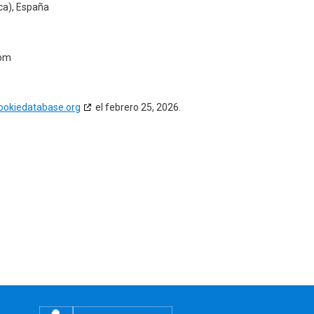
ca), España
com
ookiedatabase.org
el febrero 25, 2026.