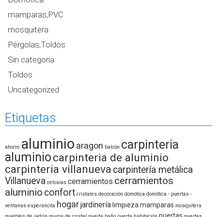
mamparas,PVC
mosquitera
Pérgolas,Toldos
Sin categoría
Toldos
Uncategorized
Etiquetas
aluminio
carpinteria
aragon
ahorro
balcón
aluminio
carpinteria de aluminio
carpinteria villanueva
carpintería metálica
cerramientos
Villanueva
cerramientos
celosías
aluminio
confort
cristales
decoración
domótica
domótica - puertas -
hogar
jardinería
limpieza
mamparas
ventanas
esperancita
mosquitera
puertas
muebles de jadrín
muros de cristal
puerta baño
puerta habitación
puertas