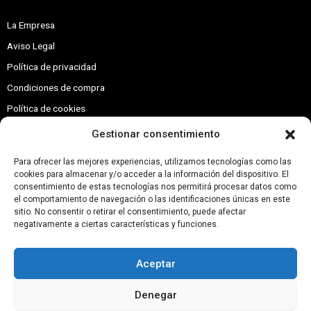
La Empresa
Aviso Legal
Política de privacidad
Condiciones de compra
Política de cookies
Contacto
Gestionar consentimiento
Contacto
Para ofrecer las mejores experiencias, utilizamos tecnologías como las
cookies para almacenar y/o acceder a la información del dispositivo. El
consentimiento de estas tecnologías nos permitirá procesar datos como
Calle Afueras, s-n, 22231 Villanueva de Sigena, Huesca
el comportamiento de navegación o las identificaciones únicas en este
sitio. No consentir o retirar el consentimiento, puede afectar
974 578 182
negativamente a ciertas características y funciones.
667 058 624
Aceptar
Denegar
Esta web está financiada por la Unión Europea - Next