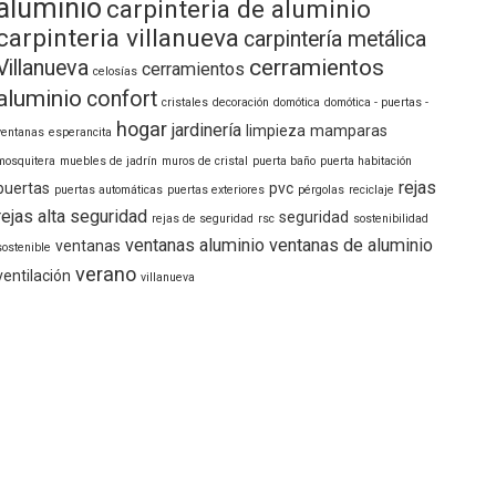
aluminio
carpinteria de aluminio
carpinteria villanueva
carpintería metálica
cerramientos
Villanueva
cerramientos
celosías
aluminio
confort
cristales
decoración
domótica
domótica - puertas -
hogar
jardinería
limpieza
mamparas
ventanas
esperancita
mosquitera
muebles de jadrín
muros de cristal
puerta baño
puerta habitación
rejas
puertas
pvc
puertas automáticas
puertas exteriores
pérgolas
reciclaje
rejas alta seguridad
seguridad
rejas de seguridad
rsc
sostenibilidad
ventanas aluminio
ventanas de aluminio
ventanas
sostenible
verano
ventilación
villanueva