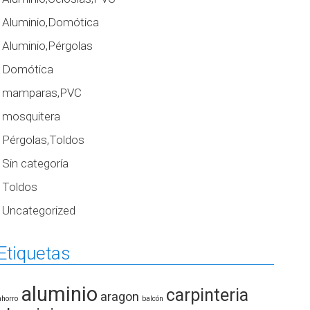
Aluminio,Domótica
Aluminio,Pérgolas
Domótica
mamparas,PVC
mosquitera
Pérgolas,Toldos
Sin categoría
Toldos
Uncategorized
Etiquetas
aluminio
carpinteria
aragon
ahorro
balcón