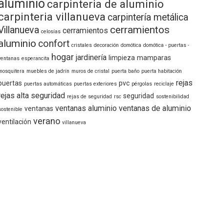
aluminio
carpinteria de aluminio
carpinteria villanueva
carpintería metálica
cerramientos
Villanueva
cerramientos
celosías
aluminio
confort
cristales
decoración
domótica
domótica - puertas -
hogar
jardinería
limpieza
mamparas
ventanas
esperancita
mosquitera
muebles de jadrín
muros de cristal
puerta baño
puerta habitación
rejas
puertas
pvc
puertas automáticas
puertas exteriores
pérgolas
reciclaje
rejas alta seguridad
seguridad
rejas de seguridad
rsc
sostenibilidad
ventanas aluminio
ventanas de aluminio
ventanas
sostenible
verano
ventilación
villanueva