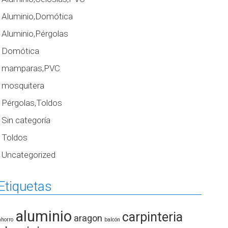
Aluminio,Domótica
Aluminio,Pérgolas
Domótica
mamparas,PVC
mosquitera
Pérgolas,Toldos
Sin categoría
Toldos
Uncategorized
Etiquetas
aluminio
carpinteria
aragon
ahorro
balcón