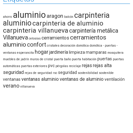
aluminio
carpinteria
aragon
ahorro
balcón
aluminio
carpinteria de aluminio
carpinteria villanueva
carpintería metálica
cerramientos
Villanueva
cerramientos
celosías
aluminio
confort
cristales
decoración
domótica
domótica - puertas -
hogar
jardinería
limpieza
mamparas
ventanas
esperancita
mosquitera
puertas
muebles de jadrín
muros de cristal
puerta baño
puerta habitación
puertas
rejas
rejas alta
pvc
automáticas
puertas exteriores
pérgolas
reciclaje
seguridad
seguridad
rejas de seguridad
rsc
sostenibilidad
sostenible
ventanas aluminio
ventanas de aluminio
ventanas
ventilación
verano
villanueva