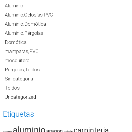
Aluminio
Aluminio,Celosías,PVC
Aluminio,Domótica
Aluminio,Pérgolas
Domótica
mamparas,PVC
mosquitera
Pérgolas,Toldos
Sin categoría
Toldos
Uncategorized
Etiquetas
aluminio
carpinteria
aragon
ahorro
balcón