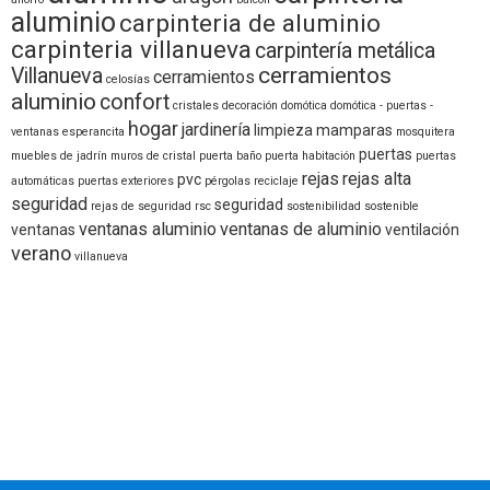
aluminio
carpinteria de aluminio
carpinteria villanueva
carpintería metálica
cerramientos
Villanueva
cerramientos
celosías
aluminio
confort
cristales
decoración
domótica
domótica - puertas -
hogar
jardinería
limpieza
mamparas
ventanas
esperancita
mosquitera
puertas
muebles de jadrín
muros de cristal
puerta baño
puerta habitación
puertas
rejas
rejas alta
pvc
automáticas
puertas exteriores
pérgolas
reciclaje
seguridad
seguridad
rejas de seguridad
rsc
sostenibilidad
sostenible
ventanas aluminio
ventanas de aluminio
ventanas
ventilación
verano
villanueva